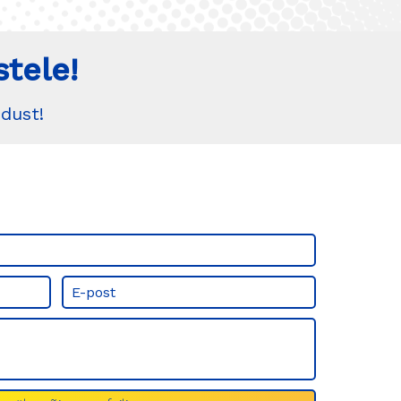
tele!
dust!