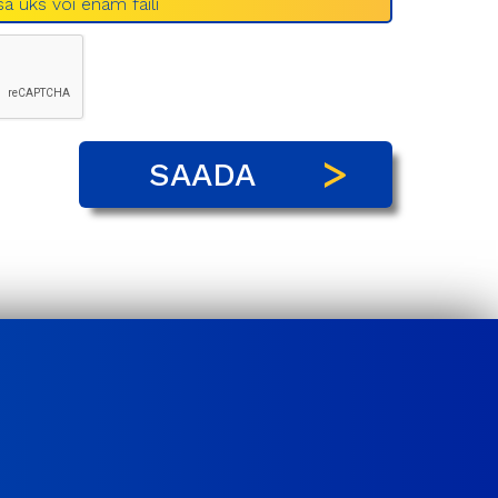
sa üks või enam faili
SAADA