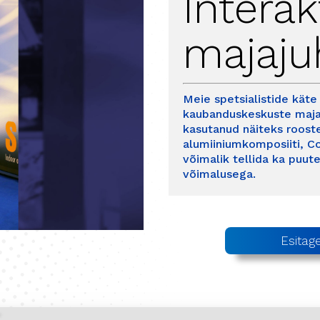
Interak
majaju
Meie spetsialistide kät
kaubanduskeskuste majaj
kasutanud näiteks rooste
alumiiniumkomposiiti, Co
võimalik tellida ka puut
võimalusega.
Esitage