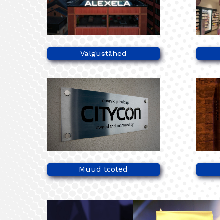
Valgustähed
Muud tooted