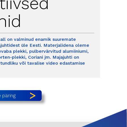
tiivsed
hid
e all on valminud enamik suuremate
uhtidest üle Eesti. Materjalidena oleme
vaba plekki, pulbervärvitud alumiiniumi,
rten-plekki, Coriani jm. Majajuhti on
etundliku või tavalise video edastamise
 päring