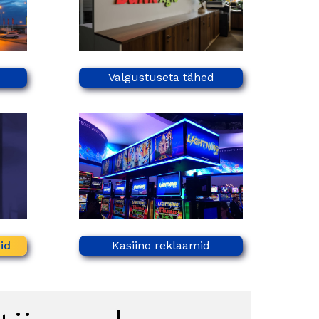
Valgustuseta tähed
id
Kasiino reklaamid