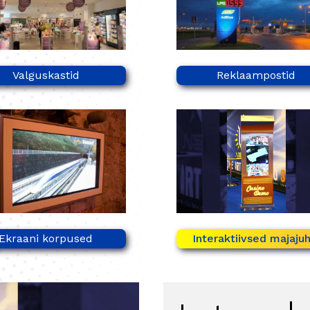
Valguskastid
Reklaampostid
Ekraani korpused
Interaktiivsed majajuh