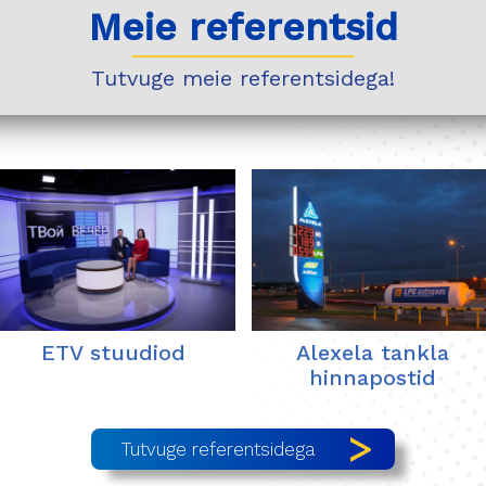
Meie referentsid
Tutvuge meie referentsidega!
ETV stuudiod
Alexela tankla
hinnapostid
Tutvuge referentsidega