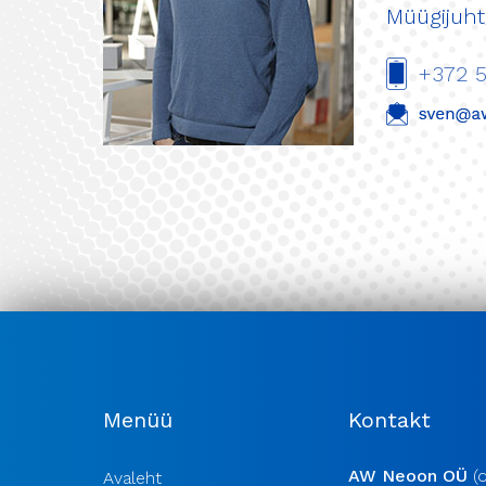
Müügijuht
+372 
Menüü
Kontakt
AW Neoon OÜ
(d
Avaleht