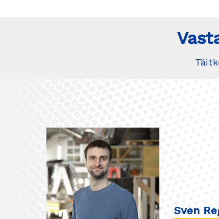
Vast
Täit
Sven Re