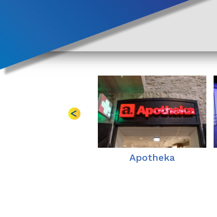
‹
Baltic Agro
Apotheka