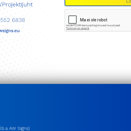
Li
/Projektijuht
5552 6838
.b.a AW Signs)