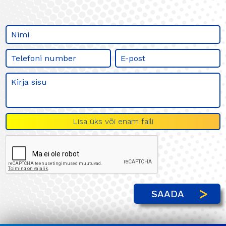
Lisa üks või enam faili
SAADA