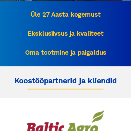
Üle 27 Aasta kogemust
Eksklusiivsus ja kvaliteet
Oma tootmine ja paigaldus
Koostööpartnerid ja kliendid