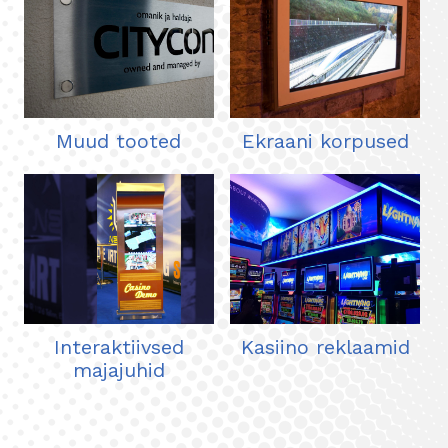
Muud tooted
Ekraani korpused
Avaleht
Ettevõttest
Interaktiivsed
Kasiino reklaamid
majajuhid
Tooted
Referentsid