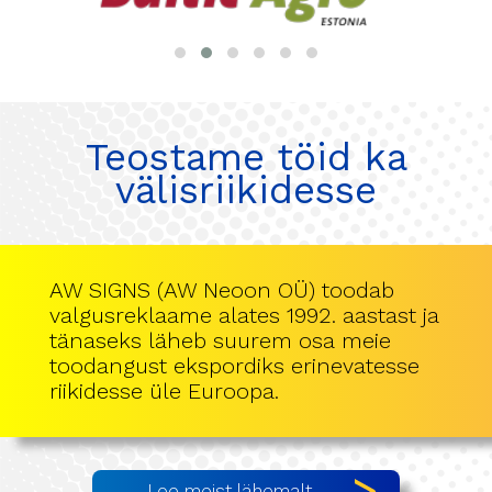
Teostame töid ka
välisriikidesse
AW SIGNS (AW Neoon OÜ) toodab
valgusreklaame alates 1992. aastast ja
tänaseks läheb suurem osa meie
toodangust ekspordiks erinevatesse
riikidesse üle Euroopa.
Loe meist lähemalt