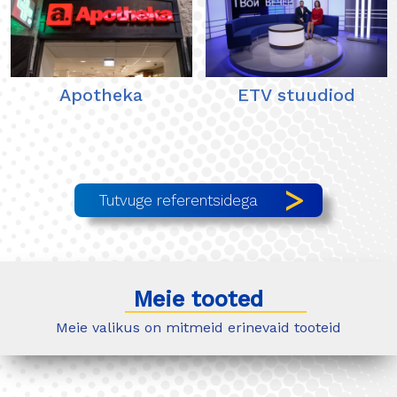
Apotheka
ETV stuudiod
Tutvuge referentsidega
Meie tooted
Meie valikus on mitmeid erinevaid tooteid