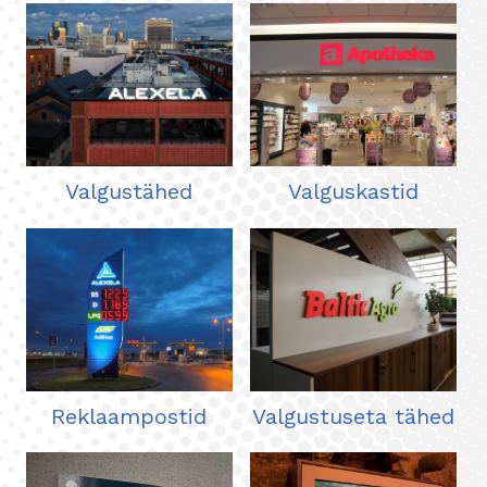
Valgustähed
Valguskastid
Reklaampostid
Valgustuseta tähed